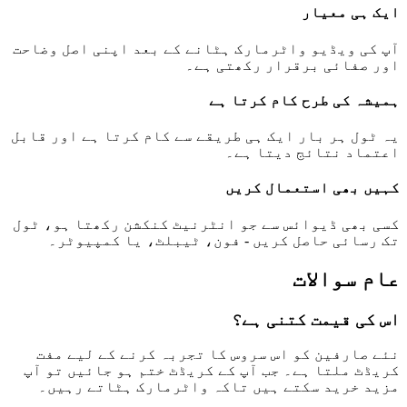
ایک ہی معیار
آپ کی ویڈیو واٹرمارک ہٹانے کے بعد اپنی اصل وضاحت
اور صفائی برقرار رکھتی ہے۔
ہمیشہ کی طرح کام کرتا ہے
یہ ٹول ہر بار ایک ہی طریقے سے کام کرتا ہے اور قابل
اعتماد نتائج دیتا ہے۔
کہیں بھی استعمال کریں
کسی بھی ڈیوائس سے جو انٹرنیٹ کنکشن رکھتا ہو، ٹول
تک رسائی حاصل کریں - فون، ٹیبلٹ، یا کمپیوٹر۔
عام سوالات
اس کی قیمت کتنی ہے؟
نئے صارفین کو اس سروس کا تجربہ کرنے کے لیے مفت
کریڈٹ ملتا ہے۔ جب آپ کے کریڈٹ ختم ہو جائیں تو آپ
مزید خرید سکتے ہیں تاکہ واٹرمارک ہٹاتے رہیں۔