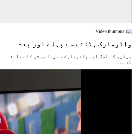
واٹرمارک ہٹانے سے پہلے اور بعد
ویڈیو کے اصل اور واٹرمارک سے پاک ورژن کا موازنہ
کریں۔