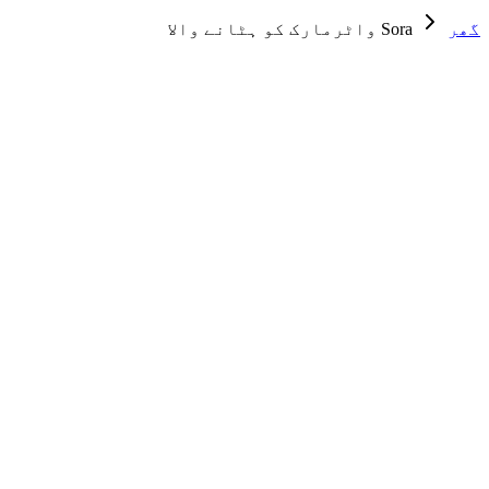
گھر
Sora واٹرمارک کو ہٹانے والا