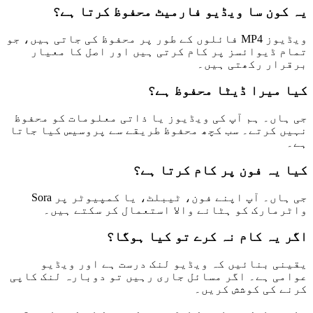
یہ کون سا ویڈیو فارمیٹ محفوظ کرتا ہے؟
ویڈیوز MP4 فائلوں کے طور پر محفوظ کی جاتی ہیں، جو
تمام ڈیوائسز پر کام کرتی ہیں اور اصل کا معیار
برقرار رکھتی ہیں۔
کیا میرا ڈیٹا محفوظ ہے؟
جی ہاں۔ ہم آپ کی ویڈیوز یا ذاتی معلومات کو محفوظ
نہیں کرتے۔ سب کچھ محفوظ طریقے سے پروسیس کیا جاتا
ہے۔
کیا یہ فون پر کام کرتا ہے؟
جی ہاں۔ آپ اپنے فون، ٹیبلٹ، یا کمپیوٹر پر Sora
واٹرمارک کو ہٹانے والا استعمال کر سکتے ہیں۔
اگر یہ کام نہ کرے تو کیا ہوگا؟
یقینی بنائیں کہ ویڈیو لنک درست ہے اور ویڈیو
عوامی ہے۔ اگر مسائل جاری رہیں تو دوبارہ لنک کاپی
کرنے کی کوشش کریں۔