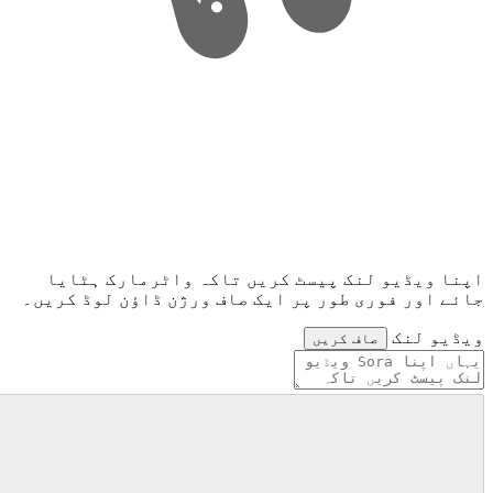
اپنا ویڈیو لنک پیسٹ کریں تاکہ واٹرمارک ہٹایا
جائے اور فوری طور پر ایک صاف ورژن ڈاؤن لوڈ کریں۔
ویڈیو لنک
صاف کریں