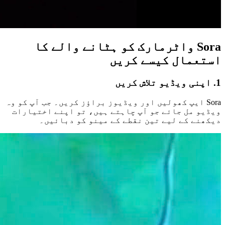
Sora واٹرمارک کو ہٹانے والے کا
استعمال کیسے کریں
1. اپنی ویڈیو تلاش کریں
Sora ایپ کھولیں اور ویڈیوز براؤز کریں۔ جب آپ کو وہ
ویڈیو مل جائے جو آپ چاہتے ہیں، تو اپنے اختیارات
دیکھنے کے لیے تین نقطے کے مینو کو دبائیں۔