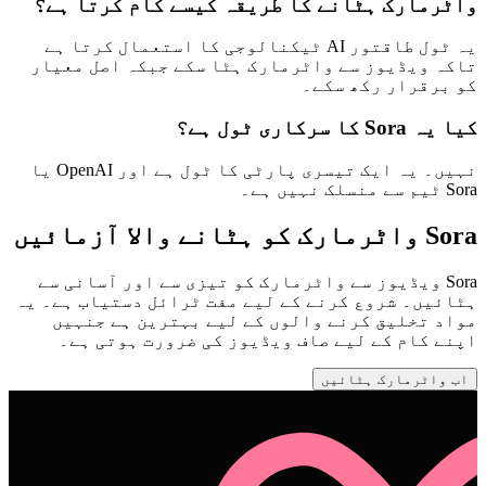
واٹرمارک ہٹانے کا طریقہ کیسے کام کرتا ہے؟
یہ ٹول طاقتور AI ٹیکنالوجی کا استعمال کرتا ہے
تاکہ ویڈیوز سے واٹرمارک ہٹا سکے جبکہ اصل معیار
کو برقرار رکھ سکے۔
کیا یہ Sora کا سرکاری ٹول ہے؟
نہیں۔ یہ ایک تیسری پارٹی کا ٹول ہے اور OpenAI یا
Sora ٹیم سے منسلک نہیں ہے۔
Sora واٹرمارک کو ہٹانے والا آزمائیں
Sora ویڈیوز سے واٹرمارک کو تیزی سے اور آسانی سے
ہٹائیں۔ شروع کرنے کے لیے مفت ٹرائل دستیاب ہے۔ یہ
مواد تخلیق کرنے والوں کے لیے بہترین ہے جنہیں
اپنے کام کے لیے صاف ویڈیوز کی ضرورت ہوتی ہے۔
اب واٹرمارک ہٹائیں