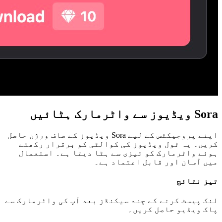
Sora ویڈیوز سے واٹرمارک ہٹائیں
اپنے پروجیکٹس کے لیے Sora ویڈیوز کے صاف ورژن حاصل
کریں۔ یہ ٹول ویڈیوز کی کوالٹی کو برقرار رکھتے
ہوئے واٹرمارک کو تیزی سے ہٹا دیتا ہے۔ استعمال
میں آسان اور قابل اعتماد ہے۔
تیز نتائج
لنک پیسٹ کرنے کے چند سیکنڈز بعد آپ کی واٹرمارک سے
پاک ویڈیو حاصل کریں۔