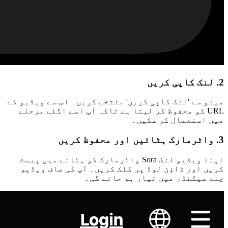
2. لنک کاپی کریں
مینو سے 'لنک کاپی کریں' منتخب کریں۔ اس سے ویڈیو کے
URL کو محفوظ کر لیتا ہے تاکہ آپ اسے اگلے مرحلے
میں استعمال کر سکیں۔
3. واٹرمارک ہٹائیں اور محفوظ کریں
اپنا ویڈیو لنک Sora واٹرمارک کو ہٹانے میں پیسٹ
کریں اور ڈاؤن لوڈ پر کلک کریں۔ آپ کی صاف ویڈیو
چند سیکنڈز میں تیار ہو جائے گی۔