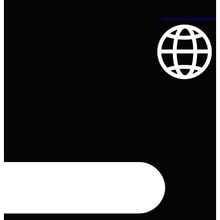
قیمتیں
فولڈرز