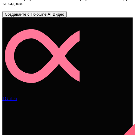
за кадром.
Создавайте с HoloCine AI Видео
1Girl.ai