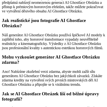
předplatná nabízejí neomezenou generaci AI Ghostface Obrázku a
přístup k prémiovým hororovým efektům, takže můžete pokračovat
ve vytváření děsivého obsahu AI Ghostface Obrázku.
Jak realistické jsou fotografie AI Ghostface
Obrázku?
Náš generátor AI Ghostface Obrázku používá špičkové AI modely k
zajištění toho, aby hororové transformace vypadaly neuvěřitelně
realisticky a kinematograficky. Výsledky z AI Ghostface Obrázku
jsou profesionální kvality s autentickou estetikou hororových filmů.
Mohu vyzkoušet generátor AI Ghostface Obrázku
zdarma?
Ano! Nabízíme zkušební verzi zdarma, abyste mohli zažít sílu
generátoru AI Ghostface Obrázku bez jakýchkoli závazků. Získáte
zdarma kredity na vytvoření svých prvních mistrovských děl AI
Ghostface Obrázku a připojíte se k virálnímu trendu.
Jak se AI Ghostface Obrázek liší od běžné úpravy
fotografií?