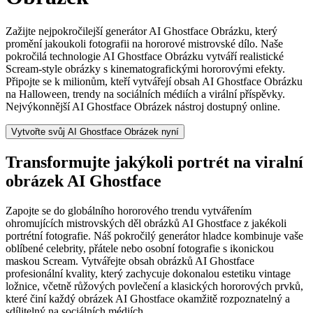
Zažijte nejpokročilejší generátor AI Ghostface Obrázku, který
promění jakoukoli fotografii na hororové mistrovské dílo. Naše
pokročilá technologie AI Ghostface Obrázku vytváří realistické
Scream-style obrázky s kinematografickými hororovými efekty.
Připojte se k milionům, kteří vytvářejí obsah AI Ghostface Obrázku
na Halloween, trendy na sociálních médiích a virální příspěvky.
Nejvýkonnější AI Ghostface Obrázek nástroj dostupný online.
Vytvořte svůj AI Ghostface Obrázek nyní
Transformujte jakýkoli portrét na viralní
obrázek AI Ghostface
Zapojte se do globálního hororového trendu vytvářením
ohromujících mistrovských děl obrázků AI Ghostface z jakékoli
portrétní fotografie. Náš pokročilý generátor hladce kombinuje vaše
oblíbené celebrity, přátele nebo osobní fotografie s ikonickou
maskou Scream. Vytvářejte obsah obrázků AI Ghostface
profesionální kvality, který zachycuje dokonalou estetiku vintage
ložnice, včetně růžových povlečení a klasických hororových prvků,
které činí každý obrázek AI Ghostface okamžitě rozpoznatelný a
sdílitelný na sociálních médiích.