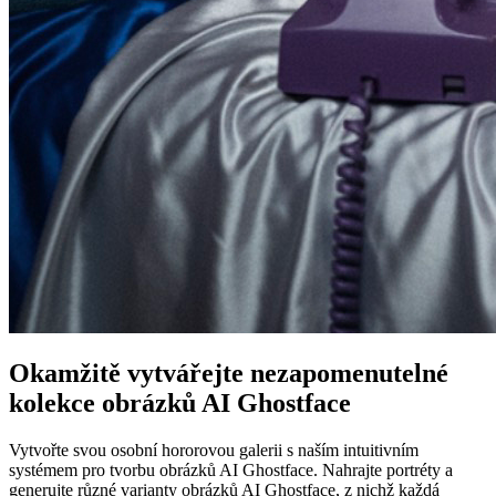
Okamžitě vytvářejte nezapomenutelné
kolekce obrázků AI Ghostface
Vytvořte svou osobní hororovou galerii s naším intuitivním
systémem pro tvorbu obrázků AI Ghostface. Nahrajte portréty a
generujte různé varianty obrázků AI Ghostface, z nichž každá