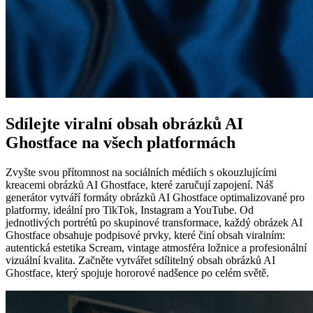
Sdílejte viralní obsah obrázků AI
Ghostface na všech platformách
Zvyšte svou přítomnost na sociálních médiích s okouzlujícími
kreacemi obrázků AI Ghostface, které zaručují zapojení. Náš
generátor vytváří formáty obrázků AI Ghostface optimalizované pro
platformy, ideální pro TikTok, Instagram a YouTube. Od
jednotlivých portrétů po skupinové transformace, každý obrázek AI
Ghostface obsahuje podpisové prvky, které činí obsah viralním:
autentická estetika Scream, vintage atmosféra ložnice a profesionální
vizuální kvalita. Začněte vytvářet sdílitelný obsah obrázků AI
Ghostface, který spojuje hororové nadšence po celém světě.